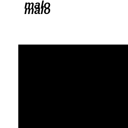
malo
malo